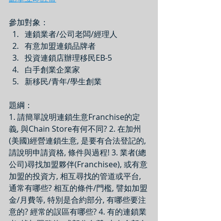
參加對象：
連鎖業者/公司老闆/經理人
有意加盟連鎖品牌者
投資連鎖店辦理移民EB-5
白手創業企業家
新移民/青年/學生創業
題綱：
1. 請簡單說明連鎖生意Franchise的定
義, 與Chain Store有何不同? 2. 在加州
(美國)經營連鎖生意, 是要有合法登記的, 
請說明申請資格, 條件與過程! 3. 業者(總
公司)尋找加盟夥伴(Franchisee), 或有意
加盟的投資方, 相互尋找的管道或平台, 
通常有哪些? 相互的條件/門檻, 譬如加盟
金/月費等, 特別是合約部分, 有哪些要注
意的? 經常的誤區有哪些? 4. 有的連鎖業