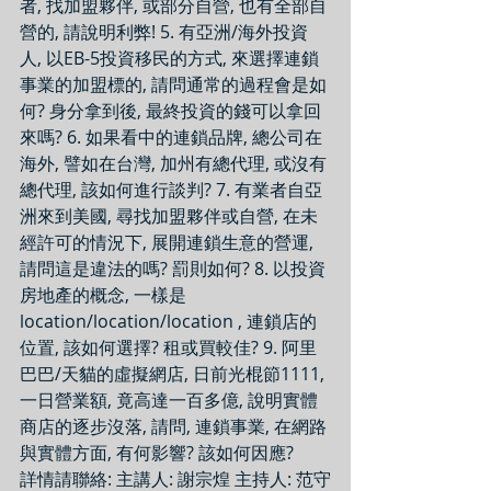
者, 找加盟夥伴, 或部分自營, 也有全部自
營的, 請說明利弊! 5. 有亞洲/海外投資
人, 以EB-5投資移民的方式, 來選擇連鎖
事業的加盟標的, 請問通常的過程會是如
何? 身分拿到後, 最終投資的錢可以拿回
來嗎? 6. 如果看中的連鎖品牌, 總公司在
海外, 譬如在台灣, 加州有總代理, 或沒有
總代理, 該如何進行談判? 7. 有業者自亞
洲來到美國, 尋找加盟夥伴或自營, 在未
經許可的情況下, 展開連鎖生意的營運, 
請問這是違法的嗎? 罰則如何? 8. 以投資
房地產的概念, 一樣是
location/location/location , 連鎖店的
位置, 該如何選擇? 租或買較佳? 9. 阿里
巴巴/天貓的虛擬網店, 日前光棍節1111, 
一日營業額, 竟高達一百多億, 說明實體
商店的逐步沒落, 請問, 連鎖事業, 在網路
與實體方面, 有何影響? 該如何因應?
詳情請聯絡: 主講人: 謝宗煌 主持人: 范守