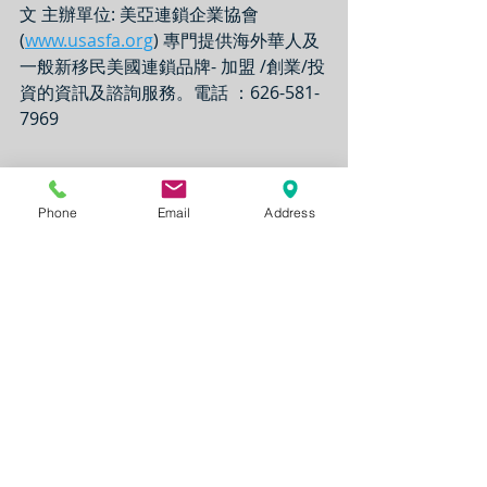
文 主辦單位: 美亞連鎖企業協會 
(
www.usasfa.org
) 專門提供海外華人及
一般新移民美國連鎖品牌- 加盟 /創業/投
資的資訊及諮詢服務。電話 ：626-581-
7969 
News Link
Phone
Email
Address
Franchise Information
Comments
Write a comment...