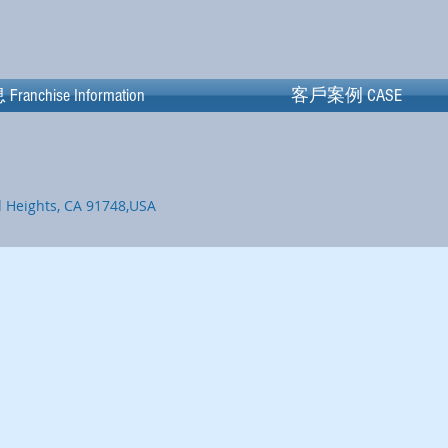
hise Information
chise Information
客戶案例 CASE
客戶案例 CASE
d Heights, CA 91748,USA